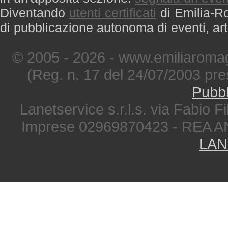
Diventando
utenti certificati
di Emilia-Ro
di pubblicazione autonoma di eventi, art
© 2005 - 2026 - www.emiliaromag
(Reg. n. 17 del 24/07/2003 pre
Pubbl
Lanetservice s.r.l.s. via Fabio Fi
Imprese 02969870423 - REA A
LAN