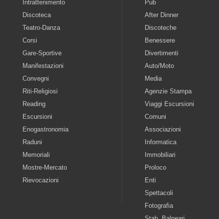
Intrattenimento
Pub
Discoteca
After Dinner
Teatro-Danza
Discoteche
Corsi
Benessere
Gare-Sportive
Divertimenti
Manifestazioni
Auto/Moto
Convegni
Media
Riti-Religiosi
Agenzie Stampa
Reading
Viaggi Escursioni
Escursioni
Comuni
Enogastronomia
Associazioni
Raduni
Informatica
Memoriali
Immobiliari
Mostre-Mercato
Proloco
Rievocazioni
Enti
Spettacoli
Fotografia
Stab. Balneari