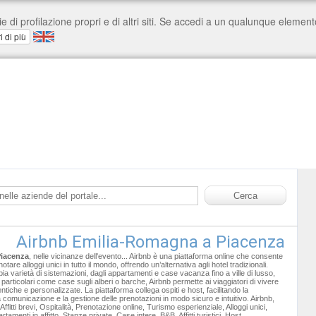
Airbnb Emilia-Romagna a Piacenza
iacenza
, nelle vicinanze dell'evento... Airbnb è una piattaforma online che consente
otare alloggi unici in tutto il mondo, offrendo un’alternativa agli hotel tradizionali.
a varietà di sistemazioni, dagli appartamenti e case vacanza fino a ville di lusso,
particolari come case sugli alberi o barche, Airbnb permette ai viaggiatori di vivere
tiche e personalizzate. La piattaforma collega ospiti e host, facilitando la
 comunicazione e la gestione delle prenotazioni in modo sicuro e intuitivo. Airbnb,
fitti brevi, Ospitalità, Prenotazione online, Turismo esperienziale, Alloggi unici,
rtamenti in affitto, Stanze private, Case intere, B&B, Affitti turistici, Host,