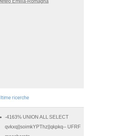
ltime ricerche
-4163% UNION ALL SELECT
qvkxq||soimkYPThz||qkpkq-- UFRF