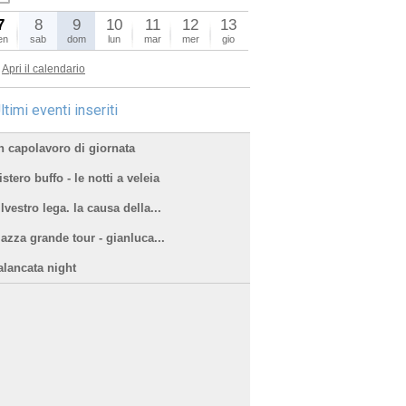
7
8
9
10
11
12
13
en
sab
dom
lun
mar
mer
gio
Apri il calendario
ltimi eventi inseriti
n capolavoro di giornata
stero buffo - le notti a veleia
lvestro lega. la causa della...
iazza grande tour - gianluca...
alancata night