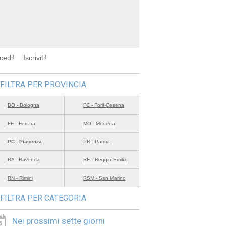
cedi!
Iscriviti!
FILTRA PER PROVINCIA
BO - Bologna
FC - Forlì-Cesena
FE - Ferrara
MO - Modena
PC - Piacenza
PR - Parma
RA - Ravenna
RE - Reggio Emilia
RN - Rimini
RSM - San Marino
FILTRA PER CATEGORIA
Nei prossimi sette giorni