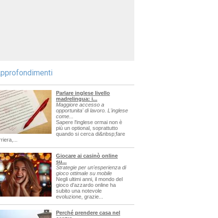
pprofondimenti
Parlare inglese livello
madrelingua: i...
Maggiore accesso a
opportunita' di lavoro. L'inglese
come...
Sapere l'inglese ormai non è
più un optional, soprattutto
quando si cerca di&nbsp;fare
riera,...
Giocare ai casinò online
su...
Strategie per un'esperienza di
gioco ottimale su mobile
Negli ultimi anni, il mondo del
gioco d'azzardo online ha
subito una notevole
evoluzione, grazie...
Perché prendere casa nel