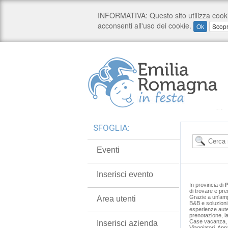
SFOGLIA:
Eventi
Inserisci evento
In provincia di
P
di trovare e pren
Grazie a un'ampi
Area utenti
B&B e soluzioni 
esperienze auten
prenotazione, la
Case vacanza, Af
Inserisci azienda
Viaggiatori, Appa