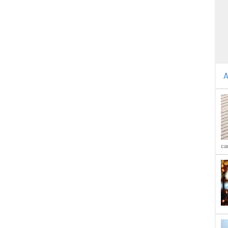
A
car