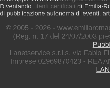
Diventando
utenti certificati
di Emilia-Ro
di pubblicazione autonoma di eventi, art
© 2005 - 2026 - www.emiliaromag
(Reg. n. 17 del 24/07/2003 pre
Pubbl
Lanetservice s.r.l.s. via Fabio Fi
Imprese 02969870423 - REA A
LAN