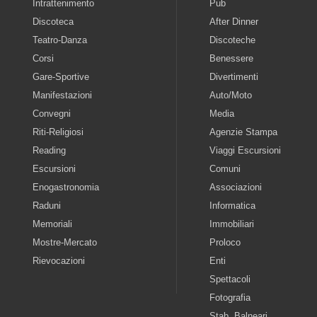
Intrattenimento
Pub
Discoteca
After Dinner
Teatro-Danza
Discoteche
Corsi
Benessere
Gare-Sportive
Divertimenti
Manifestazioni
Auto/Moto
Convegni
Media
Riti-Religiosi
Agenzie Stampa
Reading
Viaggi Escursioni
Escursioni
Comuni
Enogastronomia
Associazioni
Raduni
Informatica
Memoriali
Immobiliari
Mostre-Mercato
Proloco
Rievocazioni
Enti
Spettacoli
Fotografia
Stab. Balneari