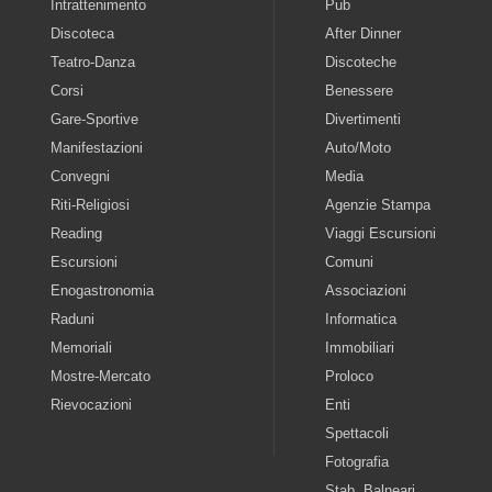
Intrattenimento
Pub
Discoteca
After Dinner
Teatro-Danza
Discoteche
Corsi
Benessere
Gare-Sportive
Divertimenti
Manifestazioni
Auto/Moto
Convegni
Media
Riti-Religiosi
Agenzie Stampa
Reading
Viaggi Escursioni
Escursioni
Comuni
Enogastronomia
Associazioni
Raduni
Informatica
Memoriali
Immobiliari
Mostre-Mercato
Proloco
Rievocazioni
Enti
Spettacoli
Fotografia
Stab. Balneari