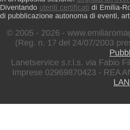
Diventando
utenti certificati
di Emilia-Ro
di pubblicazione autonoma di eventi, art
© 2005 - 2026 - www.emiliaromag
(Reg. n. 17 del 24/07/2003 pre
Pubbl
Lanetservice s.r.l.s. via Fabio Fi
Imprese 02969870423 - REA A
LAN