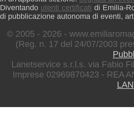
Diventando
utenti certificati
di Emilia-Ro
di pubblicazione autonoma di eventi, art
© 2005 - 2026 - www.emiliaromag
(Reg. n. 17 del 24/07/2003 pre
Pubbl
Lanetservice s.r.l.s. via Fabio Fi
Imprese 02969870423 - REA A
LAN