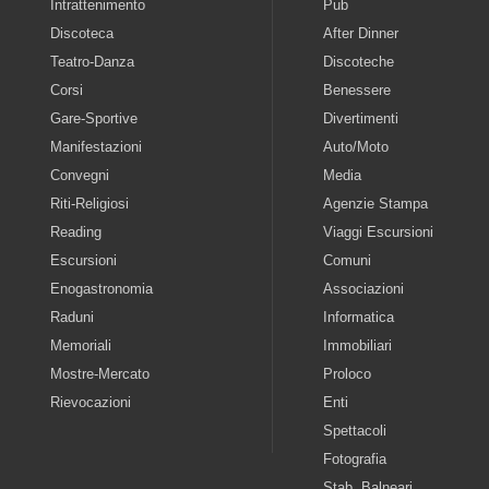
Intrattenimento
Pub
Discoteca
After Dinner
Teatro-Danza
Discoteche
Corsi
Benessere
Gare-Sportive
Divertimenti
Manifestazioni
Auto/Moto
Convegni
Media
Riti-Religiosi
Agenzie Stampa
Reading
Viaggi Escursioni
Escursioni
Comuni
Enogastronomia
Associazioni
Raduni
Informatica
Memoriali
Immobiliari
Mostre-Mercato
Proloco
Rievocazioni
Enti
Spettacoli
Fotografia
Stab. Balneari