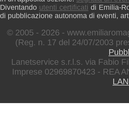
Diventando
utenti certificati
di Emilia-Ro
di pubblicazione autonoma di eventi, art
© 2005 - 2026 - www.emiliaromag
(Reg. n. 17 del 24/07/2003 pre
Pubbl
Lanetservice s.r.l.s. via Fabio Fi
Imprese 02969870423 - REA A
LAN