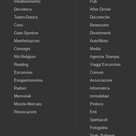
Intrattenimento
Pub
Discoteca
After Dinner
Teatro-Danza
Discoteche
Corsi
Benessere
Gare-Sportive
Divertimenti
Manifestazioni
Auto/Moto
Convegni
Media
Riti-Religiosi
Agenzie Stampa
Reading
Viaggi Escursioni
Escursioni
Comuni
Enogastronomia
Associazioni
Raduni
Informatica
Memoriali
Immobiliari
Mostre-Mercato
Proloco
Rievocazioni
Enti
Spettacoli
Fotografia
Stab. Balneari