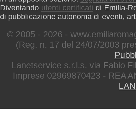
Diventando
utenti certificati
di Emilia-Ro
di pubblicazione autonoma di eventi, art
© 2005 - 2026 - www.emiliaromag
(Reg. n. 17 del 24/07/2003 pre
Pubbl
Lanetservice s.r.l.s. via Fabio Fi
Imprese 02969870423 - REA A
LAN