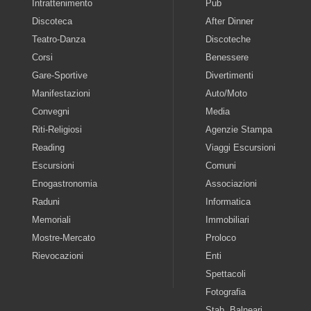
Intrattenimento
Pub
Discoteca
After Dinner
Teatro-Danza
Discoteche
Corsi
Benessere
Gare-Sportive
Divertimenti
Manifestazioni
Auto/Moto
Convegni
Media
Riti-Religiosi
Agenzie Stampa
Reading
Viaggi Escursioni
Escursioni
Comuni
Enogastronomia
Associazioni
Raduni
Informatica
Memoriali
Immobiliari
Mostre-Mercato
Proloco
Rievocazioni
Enti
Spettacoli
Fotografia
Stab. Balneari