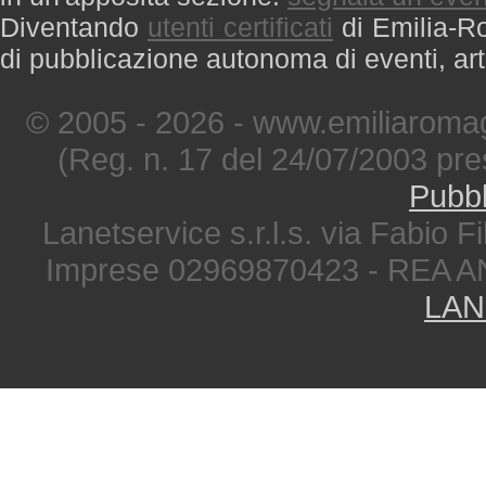
Diventando
utenti certificati
di Emilia-Ro
di pubblicazione autonoma di eventi, art
© 2005 - 2026 - www.emiliaromag
(Reg. n. 17 del 24/07/2003 pre
Pubbl
Lanetservice s.r.l.s. via Fabio Fi
Imprese 02969870423 - REA A
LAN