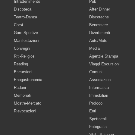
Intrattenimento
Pub
Discoteca
After Dinner
Teatro-Danza
Discoteche
Corsi
Benessere
Gare-Sportive
Divertimenti
Manifestazioni
Auto/Moto
Convegni
Media
Riti-Religiosi
Agenzie Stampa
Reading
Viaggi Escursioni
Escursioni
Comuni
Enogastronomia
Associazioni
Raduni
Informatica
Memoriali
Immobiliari
Mostre-Mercato
Proloco
Rievocazioni
Enti
Spettacoli
Fotografia
Stab. Balneari