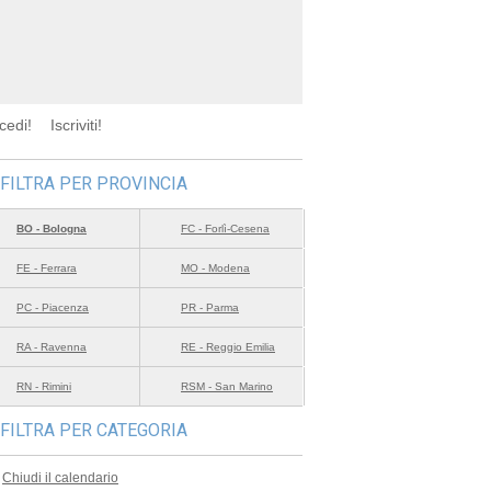
cedi!
Iscriviti!
FILTRA PER PROVINCIA
BO - Bologna
FC - Forlì-Cesena
FE - Ferrara
MO - Modena
PC - Piacenza
PR - Parma
RA - Ravenna
RE - Reggio Emilia
RN - Rimini
RSM - San Marino
FILTRA PER CATEGORIA
Chiudi il calendario