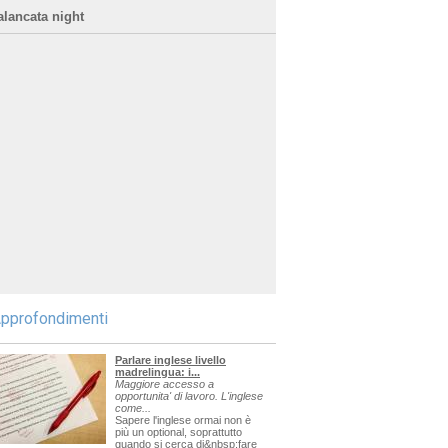
alancata night
pprofondimenti
Parlare inglese livello
madrelingua: i...
Maggiore accesso a
opportunita' di lavoro. L'inglese
come...
Sapere l'inglese ormai non è
più un optional, soprattutto
quando si cerca di&nbsp;fare