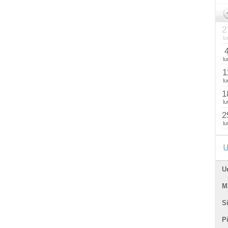
2
lu
lu
1
lu
1
lu
2
lu
U
U
Mi
Si
P