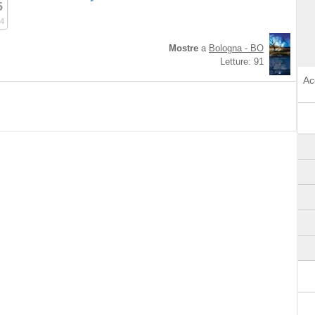
5
4
Mostre
a
Bologna - BO
Letture: 91
Ac