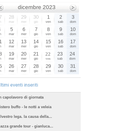
dicembre 2023
7
28
29
30
1
2
3
n
mar
mer
gio
ven
sab
dom
4
5
6
7
8
9
10
n
mar
mer
gio
ven
sab
dom
1
12
13
14
15
16
17
n
mar
mer
gio
ven
sab
dom
8
19
20
21
22
23
24
n
mar
mer
gio
ven
sab
dom
5
26
27
28
29
30
31
n
mar
mer
gio
ven
sab
dom
ltimi eventi inseriti
n capolavoro di giornata
stero buffo - le notti a veleia
lvestro lega. la causa della...
iazza grande tour - gianluca...