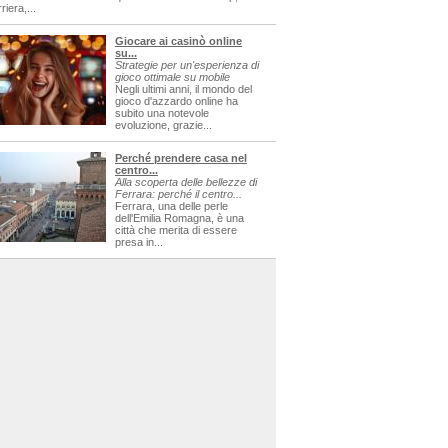
riera,...
Giocare ai casinò online
su...
Strategie per un'esperienza di
gioco ottimale su mobile
Negli ultimi anni, il mondo del
gioco d'azzardo online ha
subito una notevole
evoluzione, grazie...
Perché prendere casa nel
centro...
Alla scoperta delle bellezze di
Ferrara: perché il centro...
Ferrara, una delle perle
dell'Emilia Romagna, è una
città che merita di essere
presa in...