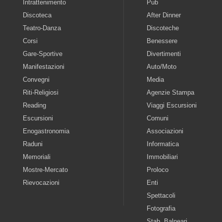
Intrattenimento
Pub
Discoteca
After Dinner
Teatro-Danza
Discoteche
Corsi
Benessere
Gare-Sportive
Divertimenti
Manifestazioni
Auto/Moto
Convegni
Media
Riti-Religiosi
Agenzie Stampa
Reading
Viaggi Escursioni
Escursioni
Comuni
Enogastronomia
Associazioni
Raduni
Informatica
Memoriali
Immobiliari
Mostre-Mercato
Proloco
Rievocazioni
Enti
Spettacoli
Fotografia
Stab. Balneari