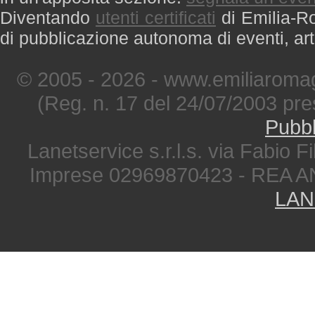
Diventando
utenti certificati
di Emilia-Ro
di pubblicazione autonoma di eventi, art
© 2005 - 2026 - www.emiliaromag
(Reg. n. 17 del 24/07/2003 pre
Pubbl
Lanetservice s.r.l.s. via Fabio Fi
Imprese 02969870423 - REA A
LAN