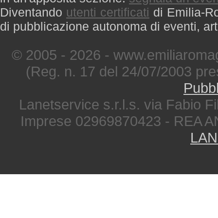
Diventando
utenti certificati
di Emilia-Ro
di pubblicazione autonoma di eventi, art
© 2005 - 2026 - www.emiliaromag
(Reg. n. 17 del 24/07/2003 pre
Pubbl
Lanetservice s.r.l.s. via Fabio Fi
Imprese 02969870423 - REA A
LAN