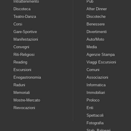
Intrattenimento
Pub
Discoteca
After Dinner
Teatro-Danza
Discoteche
Corsi
Benessere
Gare-Sportive
Divertimenti
Manifestazioni
Auto/Moto
Convegni
Media
Riti-Religiosi
Agenzie Stampa
Reading
Viaggi Escursioni
Escursioni
Comuni
Enogastronomia
Associazioni
Raduni
Informatica
Memoriali
Immobiliari
Mostre-Mercato
Proloco
Rievocazioni
Enti
Spettacoli
Fotografia
Stab. Balneari