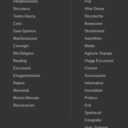
Intrattenimento
Pub
Discoteca
After Dinner
Teatro-Danza
Discoteche
Corsi
Benessere
Gare-Sportive
Divertimenti
Manifestazioni
Auto/Moto
Convegni
Media
Riti-Religiosi
Agenzie Stampa
Reading
Viaggi Escursioni
Escursioni
Comuni
Enogastronomia
Associazioni
Raduni
Informatica
Memoriali
Immobiliari
Mostre-Mercato
Proloco
Rievocazioni
Enti
Spettacoli
Fotografia
Stab. Balneari