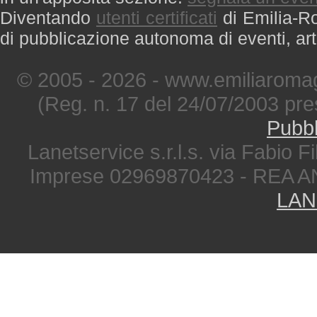
Diventando
utenti certificati
di Emilia-Ro
di pubblicazione autonoma di eventi, art
© 2005 - 2026 - www.emiliaromag
(Reg. n. 17 del 24/07/2003 pre
Pubbl
Lanetservice s.r.l.s. via Fabio Fi
Imprese 02969870423 - REA A
LAN