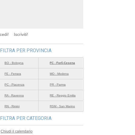
cedi!
Iscriviti!
FILTRA PER PROVINCIA
BO - Bologna
FC - Forlì-Cesena
FE - Ferrara
MO - Modena
PC - Piacenza
PR - Parma
RA - Ravenna
RE - Reggio Emilia
RN - Rimini
RSM - San Marino
FILTRA PER CATEGORIA
Chiudi il calendario