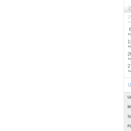
2
lu
lu
1
lu
2
lu
2
lu
U
U
Mi
Si
P