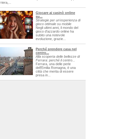
riera,...
Giocare ai casinò online
su...
Strategie per un'esperienza di
gioco ottimale su mobile
Negli ultimi anni, il mondo del
gioco d'azzardo online ha
subito una notevole
evoluzione, grazie...
Perché prendere casa nel
centro...
Alla scoperta delle bellezze di
Ferrara: perché il centro...
Ferrara, una delle perle
dell'Emilia Romagna, è una
città che merita di essere
presa in...