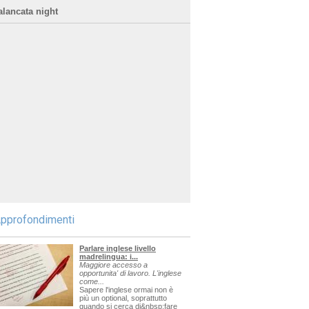
alancata night
pprofondimenti
Parlare inglese livello
madrelingua: i...
Maggiore accesso a
opportunita' di lavoro. L'inglese
come...
Sapere l'inglese ormai non è
più un optional, soprattutto
quando si cerca di&nbsp;fare