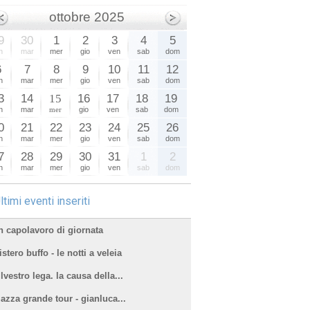
ottobre 2025
9
30
1
2
3
4
5
n
mar
mer
gio
ven
sab
dom
6
7
8
9
10
11
12
n
mar
mer
gio
ven
sab
dom
3
14
15
16
17
18
19
n
mar
mer
gio
ven
sab
dom
0
21
22
23
24
25
26
n
mar
mer
gio
ven
sab
dom
7
28
29
30
31
1
2
n
mar
mer
gio
ven
sab
dom
ltimi eventi inseriti
n capolavoro di giornata
stero buffo - le notti a veleia
lvestro lega. la causa della...
iazza grande tour - gianluca...