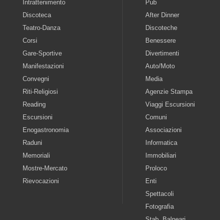
Intrattenimento
Pub
Discoteca
After Dinner
Teatro-Danza
Discoteche
Corsi
Benessere
Gare-Sportive
Divertimenti
Manifestazioni
Auto/Moto
Convegni
Media
Riti-Religiosi
Agenzie Stampa
Reading
Viaggi Escursioni
Escursioni
Comuni
Enogastronomia
Associazioni
Raduni
Informatica
Memoriali
Immobiliari
Mostre-Mercato
Proloco
Rievocazioni
Enti
Spettacoli
Fotografia
Stab. Balneari