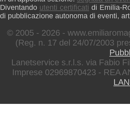
Diventando
utenti certificati
di Emilia-Ro
di pubblicazione autonoma di eventi, art
© 2005 - 2026 - www.emiliaromag
(Reg. n. 17 del 24/07/2003 pre
Pubbl
Lanetservice s.r.l.s. via Fabio Fi
Imprese 02969870423 - REA A
LAN