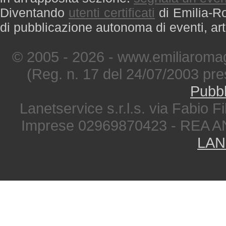
Diventando
utenti certificati
di Emilia-Ro
di pubblicazione autonoma di eventi, art
© 2005 - 2026 - www.emiliaromag
(Reg. n. 17 del 24/07/2003 pre
Pubbl
Lanetservice s.r.l.s. via Fabio Fi
Imprese 02969870423 - REA A
LAN