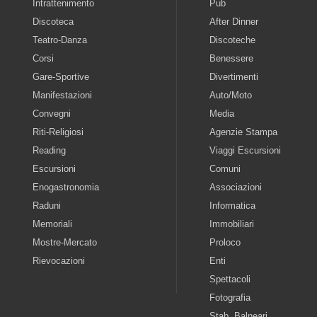
Intrattenimento
Pub
Discoteca
After Dinner
Teatro-Danza
Discoteche
Corsi
Benessere
Gare-Sportive
Divertimenti
Manifestazioni
Auto/Moto
Convegni
Media
Riti-Religiosi
Agenzie Stampa
Reading
Viaggi Escursioni
Escursioni
Comuni
Enogastronomia
Associazioni
Raduni
Informatica
Memoriali
Immobiliari
Mostre-Mercato
Proloco
Rievocazioni
Enti
Spettacoli
Fotografia
Stab. Balneari