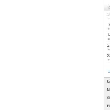
3
lu
lu
1
lu
2
lu
2
lu
U
U
Mi
Si
P