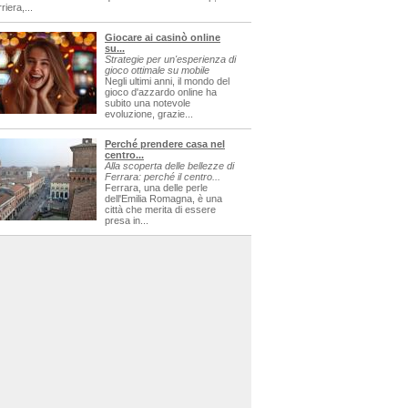
riera,...
Giocare ai casinò online
su...
Strategie per un'esperienza di
gioco ottimale su mobile
Negli ultimi anni, il mondo del
gioco d'azzardo online ha
subito una notevole
evoluzione, grazie...
Perché prendere casa nel
centro...
Alla scoperta delle bellezze di
Ferrara: perché il centro...
Ferrara, una delle perle
dell'Emilia Romagna, è una
città che merita di essere
presa in...