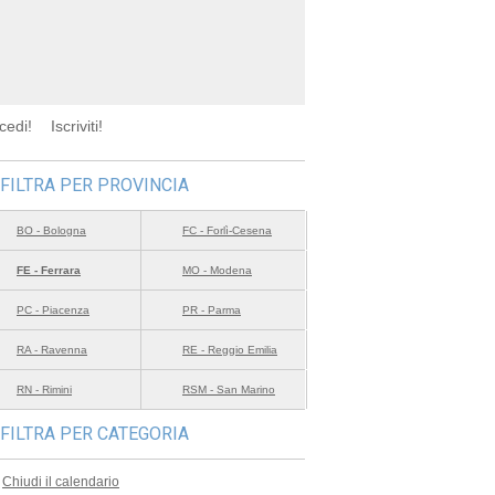
cedi!
Iscriviti!
FILTRA PER PROVINCIA
BO - Bologna
FC - Forlì-Cesena
FE - Ferrara
MO - Modena
PC - Piacenza
PR - Parma
RA - Ravenna
RE - Reggio Emilia
RN - Rimini
RSM - San Marino
FILTRA PER CATEGORIA
Chiudi il calendario