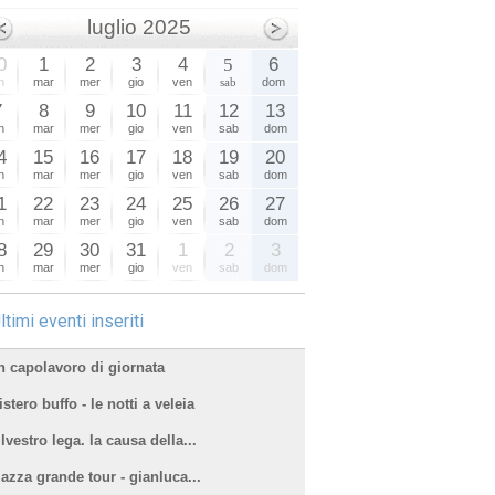
luglio 2025
0
1
2
3
4
5
6
n
mar
mer
gio
ven
sab
dom
7
8
9
10
11
12
13
n
mar
mer
gio
ven
sab
dom
4
15
16
17
18
19
20
n
mar
mer
gio
ven
sab
dom
1
22
23
24
25
26
27
n
mar
mer
gio
ven
sab
dom
8
29
30
31
1
2
3
n
mar
mer
gio
ven
sab
dom
ltimi eventi inseriti
n capolavoro di giornata
stero buffo - le notti a veleia
lvestro lega. la causa della...
iazza grande tour - gianluca...