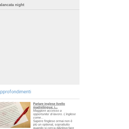
alancata night
pprofondimenti
Parlare inglese livello
madrelingua: i...
Maggiore accesso a
opportunita' di lavoro. L'inglese
come...
Sapere l'inglese ormai non è
più un optional, soprattutto
quando si cerca di&nbsp;fare