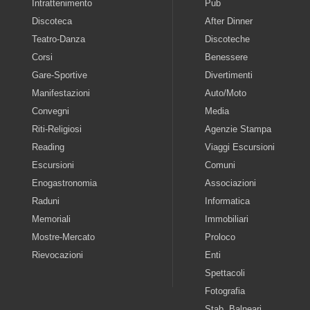
Intrattenimento
Pub
Discoteca
After Dinner
Teatro-Danza
Discoteche
Corsi
Benessere
Gare-Sportive
Divertimenti
Manifestazioni
Auto/Moto
Convegni
Media
Riti-Religiosi
Agenzie Stampa
Reading
Viaggi Escursioni
Escursioni
Comuni
Enogastronomia
Associazioni
Raduni
Informatica
Memoriali
Immobiliari
Mostre-Mercato
Proloco
Rievocazioni
Enti
Spettacoli
Fotografia
Stab. Balneari