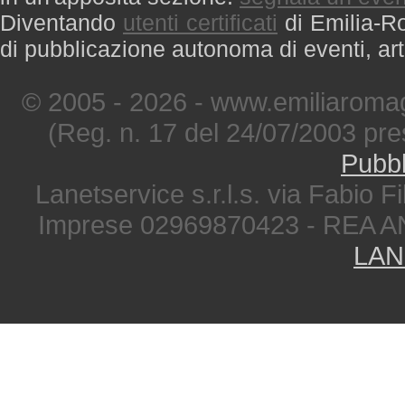
Diventando
utenti certificati
di Emilia-Ro
di pubblicazione autonoma di eventi, art
© 2005 - 2026 - www.emiliaromag
(Reg. n. 17 del 24/07/2003 pre
Pubbl
Lanetservice s.r.l.s. via Fabio Fi
Imprese 02969870423 - REA A
LAN