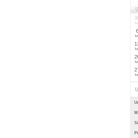
3
lu
lu
1
lu
2
lu
2
lu
U
U
Mi
Si
P