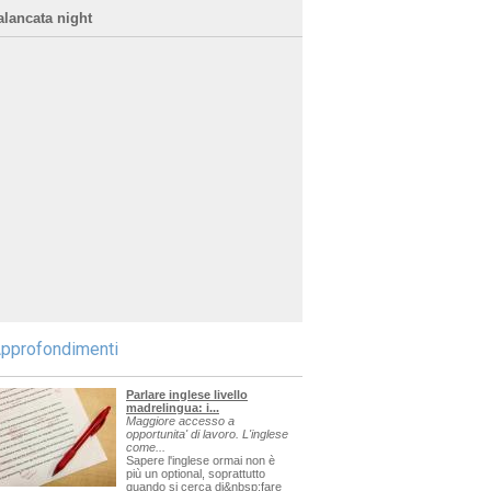
alancata night
pprofondimenti
Parlare inglese livello
madrelingua: i...
Maggiore accesso a
opportunita' di lavoro. L'inglese
come...
Sapere l'inglese ormai non è
più un optional, soprattutto
quando si cerca di&nbsp;fare