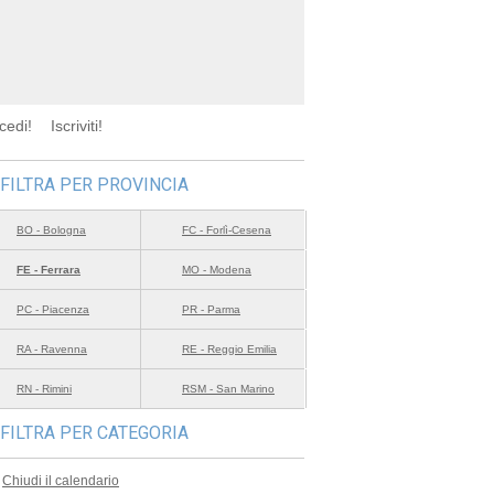
cedi!
Iscriviti!
FILTRA PER PROVINCIA
BO - Bologna
FC - Forlì-Cesena
FE - Ferrara
MO - Modena
PC - Piacenza
PR - Parma
RA - Ravenna
RE - Reggio Emilia
RN - Rimini
RSM - San Marino
FILTRA PER CATEGORIA
Chiudi il calendario