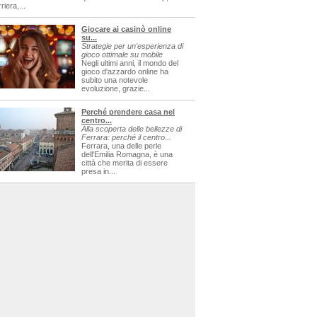
riera,...
Giocare ai casinò online
su...
Strategie per un'esperienza di
gioco ottimale su mobile
Negli ultimi anni, il mondo del
gioco d'azzardo online ha
subito una notevole
evoluzione, grazie...
Perché prendere casa nel
centro...
Alla scoperta delle bellezze di
Ferrara: perché il centro...
Ferrara, una delle perle
dell'Emilia Romagna, è una
città che merita di essere
presa in...