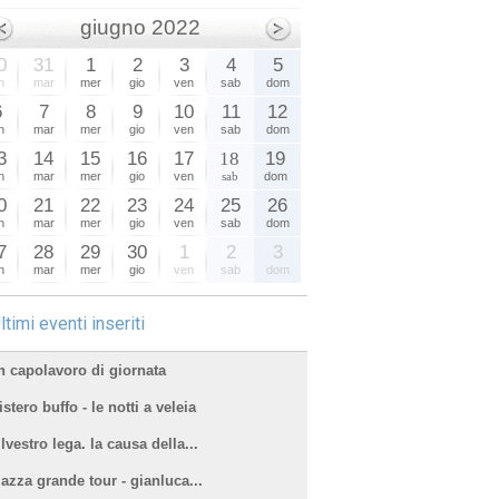
giugno 2022
0
31
1
2
3
4
5
n
mar
mer
gio
ven
sab
dom
6
7
8
9
10
11
12
n
mar
mer
gio
ven
sab
dom
3
14
15
16
17
18
19
n
mar
mer
gio
ven
sab
dom
0
21
22
23
24
25
26
n
mar
mer
gio
ven
sab
dom
7
28
29
30
1
2
3
n
mar
mer
gio
ven
sab
dom
ltimi eventi inseriti
n capolavoro di giornata
stero buffo - le notti a veleia
lvestro lega. la causa della...
iazza grande tour - gianluca...