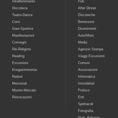
Intrattenimento
Pub
Discoteca
After Dinner
Teatro-Danza
Discoteche
Corsi
Benessere
Gare-Sportive
Divertimenti
Manifestazioni
Auto/Moto
Convegni
Media
Riti-Religiosi
Agenzie Stampa
Reading
Viaggi Escursioni
Escursioni
Comuni
Enogastronomia
Associazioni
Raduni
Informatica
Memoriali
Immobiliari
Mostre-Mercato
Proloco
Rievocazioni
Enti
Spettacoli
Fotografia
Stab. Balneari