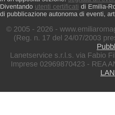
Diventando
utenti certificati
di Emilia-Ro
di pubblicazione autonoma di eventi, art
© 2005 - 2026 - www.emiliaromag
(Reg. n. 17 del 24/07/2003 pre
Pubbl
Lanetservice s.r.l.s. via Fabio Fi
Imprese 02969870423 - REA A
LAN