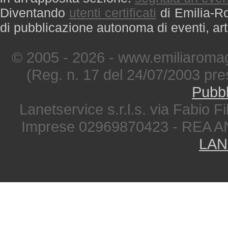
Diventando
utenti certificati
di Emilia-Ro
di pubblicazione autonoma di eventi, art
© 2005 - 2026 - www.emiliaromag
(Reg. n. 17 del 24/07/2003 pre
Pubbl
Lanetservice s.r.l.s. via Fabio Fi
Imprese 02969870423 - REA A
LAN