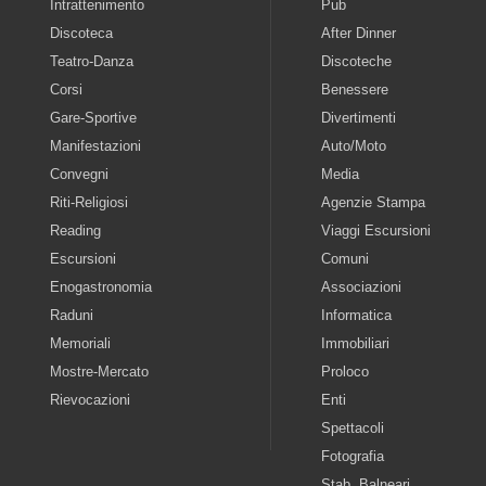
Intrattenimento
Pub
Discoteca
After Dinner
Teatro-Danza
Discoteche
Corsi
Benessere
Gare-Sportive
Divertimenti
Manifestazioni
Auto/Moto
Convegni
Media
Riti-Religiosi
Agenzie Stampa
Reading
Viaggi Escursioni
Escursioni
Comuni
Enogastronomia
Associazioni
Raduni
Informatica
Memoriali
Immobiliari
Mostre-Mercato
Proloco
Rievocazioni
Enti
Spettacoli
Fotografia
Stab. Balneari