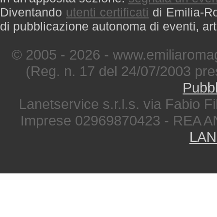
Diventando
utenti certificati
di Emilia-Ro
di pubblicazione autonoma di eventi, art
© 2005 - 2026 - www.emiliaromag
(Reg. n. 17 del 24/07/2003 pre
Pubbl
Lanetservice s.r.l.s. via Fabio Fi
Imprese 02969870423 - REA A
LAN