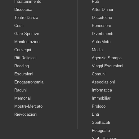
Intrattenimento
Pub
Discoteca
After Dinner
Teatro-Danza
Discoteche
Corsi
Benessere
Gare-Sportive
Divertimenti
Manifestazioni
Auto/Moto
Convegni
Media
Riti-Religiosi
Agenzie Stampa
Reading
Viaggi Escursioni
Escursioni
Comuni
Enogastronomia
Associazioni
Raduni
Informatica
Memoriali
Immobiliari
Mostre-Mercato
Proloco
Rievocazioni
Enti
Spettacoli
Fotografia
Stab. Balneari