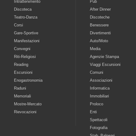
Intrattenimento
Pub
Discoteca
After Dinner
Teatro-Danza
Discoteche
Corsi
Benessere
Gare-Sportive
Divertimenti
Manifestazioni
Auto/Moto
Convegni
Media
Riti-Religiosi
Agenzie Stampa
Reading
Viaggi Escursioni
Escursioni
Comuni
Enogastronomia
Associazioni
Raduni
Informatica
Memoriali
Immobiliari
Mostre-Mercato
Proloco
Rievocazioni
Enti
Spettacoli
Fotografia
Stab. Balneari