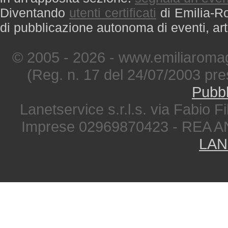
Diventando
utenti certificati
di Emilia-Ro
di pubblicazione autonoma di eventi, art
© 2005 - 2026 - www.emiliaromag
(Reg. n. 17 del 24/07/2003 pre
Pubbl
Lanetservice s.r.l.s. via Fabio Fi
Imprese 02969870423 - REA A
LAN