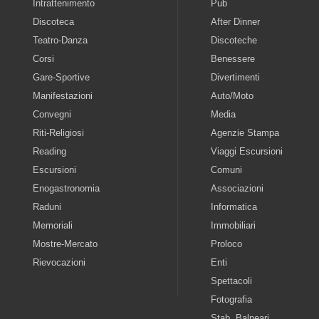
Intrattenimento
Pub
Discoteca
After Dinner
Teatro-Danza
Discoteche
Corsi
Benessere
Gare-Sportive
Divertimenti
Manifestazioni
Auto/Moto
Convegni
Media
Riti-Religiosi
Agenzie Stampa
Reading
Viaggi Escursioni
Escursioni
Comuni
Enogastronomia
Associazioni
Raduni
Informatica
Memoriali
Immobiliari
Mostre-Mercato
Proloco
Rievocazioni
Enti
Spettacoli
Fotografia
Stab. Balneari