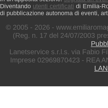
Diventando
utenti certificati
di Emilia-Ro
di pubblicazione autonoma di eventi, art
© 2005 - 2026 - www.emiliaromag
(Reg. n. 17 del 24/07/2003 pre
Pubbl
Lanetservice s.r.l.s. via Fabio Fi
Imprese 02969870423 - REA A
LAN