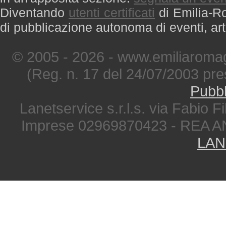
Diventando
utenti certificati
di Emilia-Ro
di pubblicazione autonoma di eventi, art
© 2005 - 2026 - www.emiliaromag
(Reg. n. 17 del 24/07/2003 pre
Pubbl
Lanetservice s.r.l.s. via Fabio Fi
Imprese 02969870423 - REA A
LAN