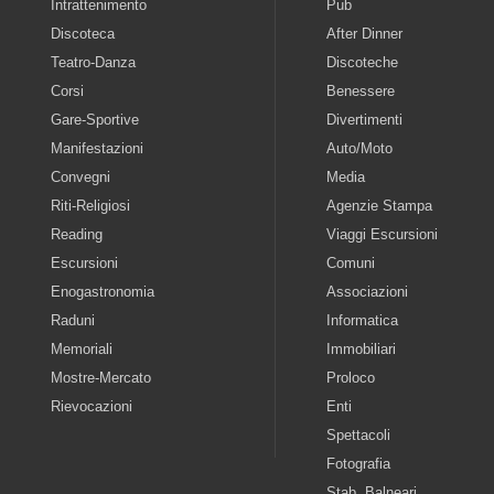
Intrattenimento
Pub
Discoteca
After Dinner
Teatro-Danza
Discoteche
Corsi
Benessere
Gare-Sportive
Divertimenti
Manifestazioni
Auto/Moto
Convegni
Media
Riti-Religiosi
Agenzie Stampa
Reading
Viaggi Escursioni
Escursioni
Comuni
Enogastronomia
Associazioni
Raduni
Informatica
Memoriali
Immobiliari
Mostre-Mercato
Proloco
Rievocazioni
Enti
Spettacoli
Fotografia
Stab. Balneari