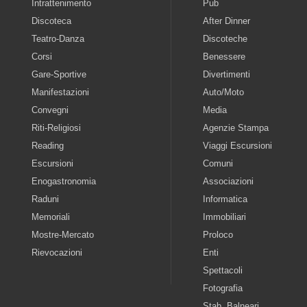
Intrattenimento
Pub
Discoteca
After Dinner
Teatro-Danza
Discoteche
Corsi
Benessere
Gare-Sportive
Divertimenti
Manifestazioni
Auto/Moto
Convegni
Media
Riti-Religiosi
Agenzie Stampa
Reading
Viaggi Escursioni
Escursioni
Comuni
Enogastronomia
Associazioni
Raduni
Informatica
Memoriali
Immobiliari
Mostre-Mercato
Proloco
Rievocazioni
Enti
Spettacoli
Fotografia
Stab. Balneari