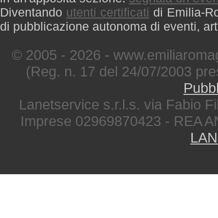
Diventando
utenti certificati
di Emilia-Ro
di pubblicazione autonoma di eventi, art
© 2005 - 2026 - www.emiliaromag
(Reg. n. 17 del 24/07/2003 pre
Pubbl
Lanetservice s.r.l.s. via Fabio Fi
Imprese 02969870423 - REA A
LAN