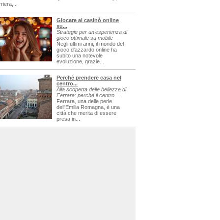
riera,...
Giocare ai casinò online
su...
Strategie per un'esperienza di
gioco ottimale su mobile
Negli ultimi anni, il mondo del
gioco d'azzardo online ha
subito una notevole
evoluzione, grazie...
Perché prendere casa nel
centro...
Alla scoperta delle bellezze di
Ferrara: perché il centro...
Ferrara, una delle perle
dell'Emilia Romagna, è una
città che merita di essere
presa in...