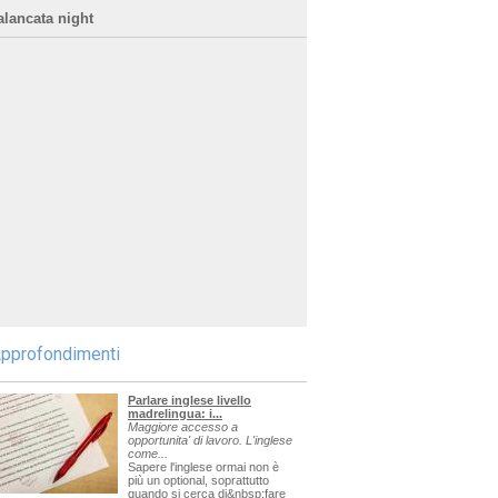
alancata night
pprofondimenti
Parlare inglese livello
madrelingua: i...
Maggiore accesso a
opportunita' di lavoro. L'inglese
come...
Sapere l'inglese ormai non è
più un optional, soprattutto
quando si cerca di&nbsp;fare