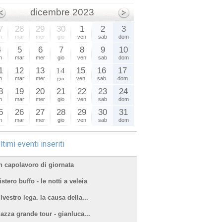
dicembre 2023
7
28
29
30
1
2
3
n
mar
mer
gio
ven
sab
dom
4
5
6
7
8
9
10
n
mar
mer
gio
ven
sab
dom
1
12
13
14
15
16
17
n
mar
mer
gio
ven
sab
dom
8
19
20
21
22
23
24
n
mar
mer
gio
ven
sab
dom
5
26
27
28
29
30
31
n
mar
mer
gio
ven
sab
dom
ltimi eventi inseriti
n capolavoro di giornata
stero buffo - le notti a veleia
lvestro lega. la causa della...
iazza grande tour - gianluca...