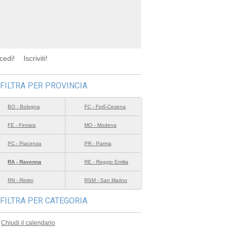
cedi!
Iscriviti!
FILTRA PER PROVINCIA
BO - Bologna
FC - Forlì-Cesena
FE - Ferrara
MO - Modena
PC - Piacenza
PR - Parma
RA - Ravenna
RE - Reggio Emilia
RN - Rimini
RSM - San Marino
FILTRA PER CATEGORIA
Chiudi il calendario