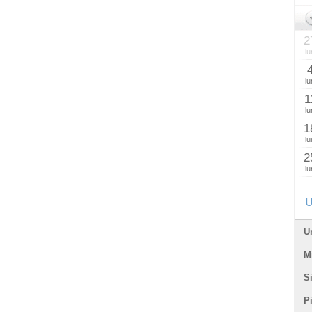
2
lu
lu
1
lu
1
lu
2
lu
U
U
Mi
Si
P