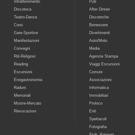
Intrattenimento
Pub
Discoteca
After Dinner
Teatro-Danza
Discoteche
Corsi
Benessere
Gare-Sportive
Divertimenti
Manifestazioni
Auto/Moto
Convegni
Media
Riti-Religiosi
Agenzie Stampa
Reading
Viaggi Escursioni
Escursioni
Comuni
Enogastronomia
Associazioni
Raduni
Informatica
Memoriali
Immobiliari
Mostre-Mercato
Proloco
Rievocazioni
Enti
Spettacoli
Fotografia
Stab. Balneari