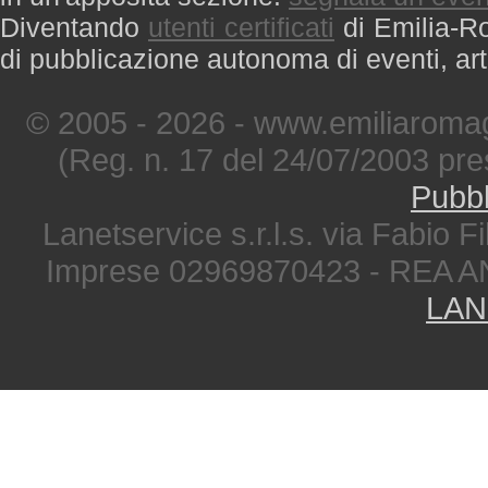
Diventando
utenti certificati
di Emilia-Ro
di pubblicazione autonoma di eventi, art
© 2005 - 2026 - www.emiliaromag
(Reg. n. 17 del 24/07/2003 pre
Pubbl
Lanetservice s.r.l.s. via Fabio Fi
Imprese 02969870423 - REA A
LAN