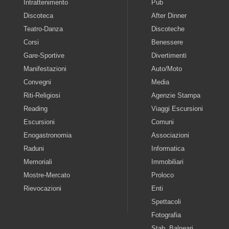
Intrattenimento
Pub
Discoteca
After Dinner
Teatro-Danza
Discoteche
Corsi
Benessere
Gare-Sportive
Divertimenti
Manifestazioni
Auto/Moto
Convegni
Media
Riti-Religiosi
Agenzie Stampa
Reading
Viaggi Escursioni
Escursioni
Comuni
Enogastronomia
Associazioni
Raduni
Informatica
Memoriali
Immobiliari
Mostre-Mercato
Proloco
Rievocazioni
Enti
Spettacoli
Fotografia
Stab. Balneari