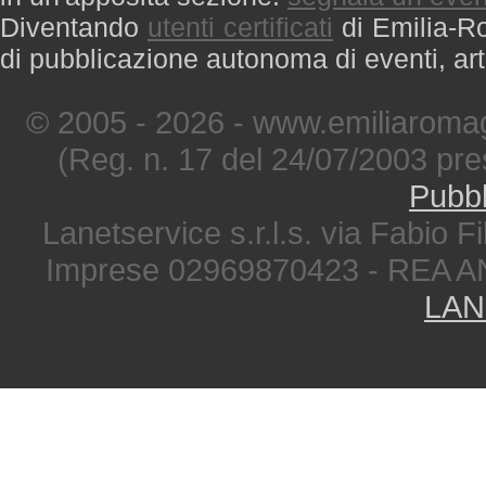
Diventando
utenti certificati
di Emilia-Ro
di pubblicazione autonoma di eventi, art
© 2005 - 2026 - www.emiliaromag
(Reg. n. 17 del 24/07/2003 pre
Pubbl
Lanetservice s.r.l.s. via Fabio Fi
Imprese 02969870423 - REA A
LAN