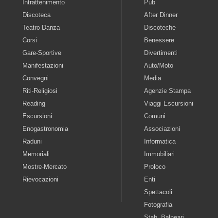
Intrattenimento
Pub
Discoteca
After Dinner
Teatro-Danza
Discoteche
Corsi
Benessere
Gare-Sportive
Divertimenti
Manifestazioni
Auto/Moto
Convegni
Media
Riti-Religiosi
Agenzie Stampa
Reading
Viaggi Escursioni
Escursioni
Comuni
Enogastronomia
Associazioni
Raduni
Informatica
Memoriali
Immobiliari
Mostre-Mercato
Proloco
Rievocazioni
Enti
Spettacoli
Fotografia
Stab. Balneari