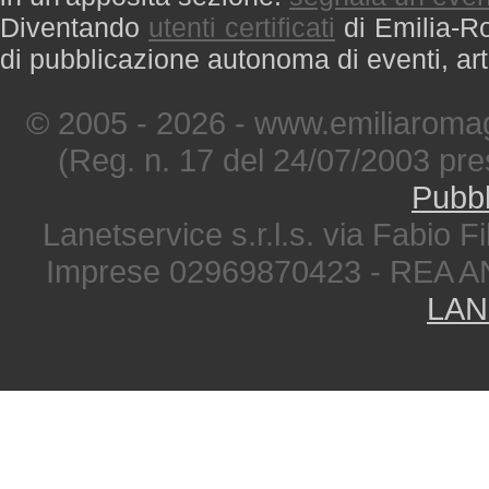
Diventando
utenti certificati
di Emilia-Ro
di pubblicazione autonoma di eventi, art
© 2005 - 2026 - www.emiliaromag
(Reg. n. 17 del 24/07/2003 pre
Pubbl
Lanetservice s.r.l.s. via Fabio Fi
Imprese 02969870423 - REA A
LAN