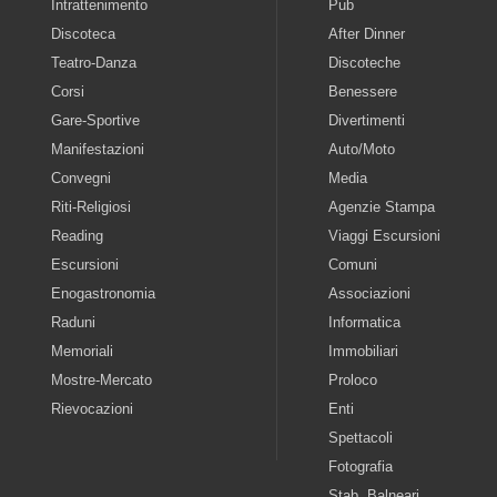
Intrattenimento
Pub
Discoteca
After Dinner
Teatro-Danza
Discoteche
Corsi
Benessere
Gare-Sportive
Divertimenti
Manifestazioni
Auto/Moto
Convegni
Media
Riti-Religiosi
Agenzie Stampa
Reading
Viaggi Escursioni
Escursioni
Comuni
Enogastronomia
Associazioni
Raduni
Informatica
Memoriali
Immobiliari
Mostre-Mercato
Proloco
Rievocazioni
Enti
Spettacoli
Fotografia
Stab. Balneari