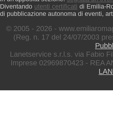
Diventando
utenti certificati
di Emilia-Ro
di pubblicazione autonoma di eventi, art
© 2005 - 2026 - www.emiliaromag
(Reg. n. 17 del 24/07/2003 pre
Pubbl
Lanetservice s.r.l.s. via Fabio Fi
Imprese 02969870423 - REA A
LAN