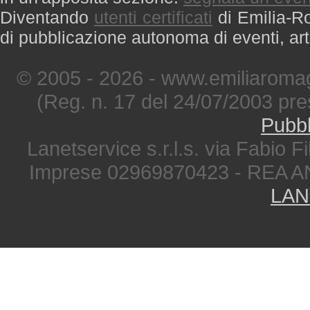
Diventando
utenti certificati
di Emilia-Ro
di pubblicazione autonoma di eventi, art
© 2005 - 2026 - www.emiliaromag
(Reg. n. 17 del 24/07/2003 pre
Pubbl
Lanetservice s.r.l.s. via Fabio Fi
Imprese 02969870423 - REA A
LAN