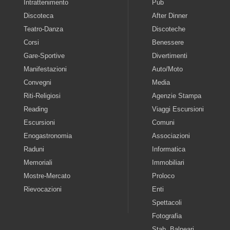
Intrattenimento
Pub
Discoteca
After Dinner
Teatro-Danza
Discoteche
Corsi
Benessere
Gare-Sportive
Divertimenti
Manifestazioni
Auto/Moto
Convegni
Media
Riti-Religiosi
Agenzie Stampa
Reading
Viaggi Escursioni
Escursioni
Comuni
Enogastronomia
Associazioni
Raduni
Informatica
Memoriali
Immobiliari
Mostre-Mercato
Proloco
Rievocazioni
Enti
Spettacoli
Fotografia
Stab. Balneari