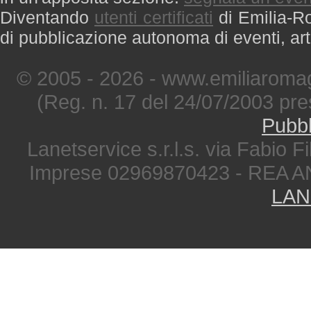
Diventando
utenti certificati
di Emilia-Ro
di pubblicazione autonoma di eventi, art
© 2005 - 2026 - www.emiliaromag
(Reg. n. 17 del 24/07/2003 pre
Pubbl
Lanetservice s.r.l.s. via Fabio Fi
Imprese 02969870423 - REA A
LAN