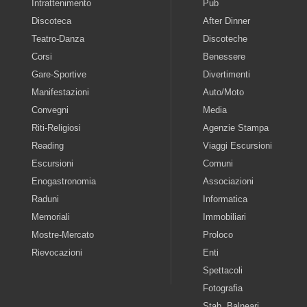
Intrattenimento
Pub
Discoteca
After Dinner
Teatro-Danza
Discoteche
Corsi
Benessere
Gare-Sportive
Divertimenti
Manifestazioni
Auto/Moto
Convegni
Media
Riti-Religiosi
Agenzie Stampa
Reading
Viaggi Escursioni
Escursioni
Comuni
Enogastronomia
Associazioni
Raduni
Informatica
Memoriali
Immobiliari
Mostre-Mercato
Proloco
Rievocazioni
Enti
Spettacoli
Fotografia
Stab. Balneari