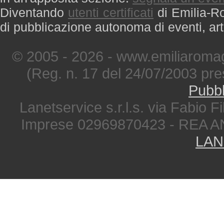
Diventando
utenti certificati
di Emilia-Ro
di pubblicazione autonoma di eventi, art
© 2005 - 2026 - www.emiliaromag
(Reg. n. 17 del 24/07/2003 pre
Pubbl
Lanetservice s.r.l.s. via Fabio Fi
Imprese 02969870423 - REA A
LAN