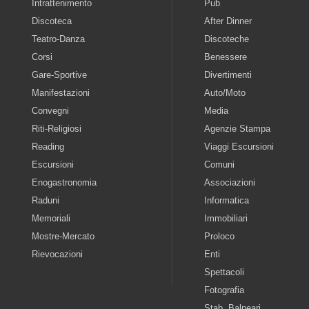
Intrattenimento
Pub
Discoteca
After Dinner
Teatro-Danza
Discoteche
Corsi
Benessere
Gare-Sportive
Divertimenti
Manifestazioni
Auto/Moto
Convegni
Media
Riti-Religiosi
Agenzie Stampa
Reading
Viaggi Escursioni
Escursioni
Comuni
Enogastronomia
Associazioni
Raduni
Informatica
Memoriali
Immobiliari
Mostre-Mercato
Proloco
Rievocazioni
Enti
Spettacoli
Fotografia
Stab. Balneari