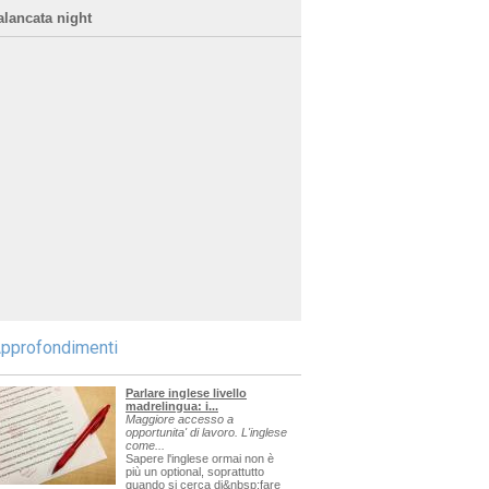
alancata night
pprofondimenti
Parlare inglese livello
madrelingua: i...
Maggiore accesso a
opportunita' di lavoro. L'inglese
come...
Sapere l'inglese ormai non è
più un optional, soprattutto
quando si cerca di&nbsp;fare