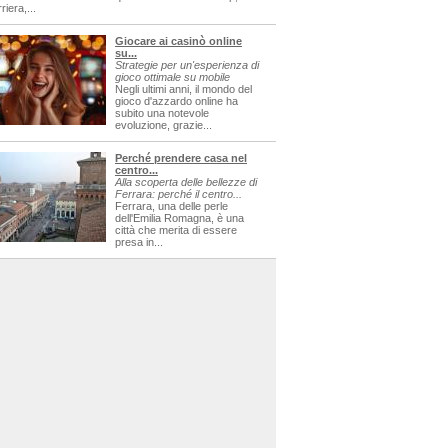
riera,...
Giocare ai casinò online
su...
Strategie per un'esperienza di
gioco ottimale su mobile
Negli ultimi anni, il mondo del
gioco d'azzardo online ha
subito una notevole
evoluzione, grazie...
Perché prendere casa nel
centro...
Alla scoperta delle bellezze di
Ferrara: perché il centro...
Ferrara, una delle perle
dell'Emilia Romagna, è una
città che merita di essere
presa in...