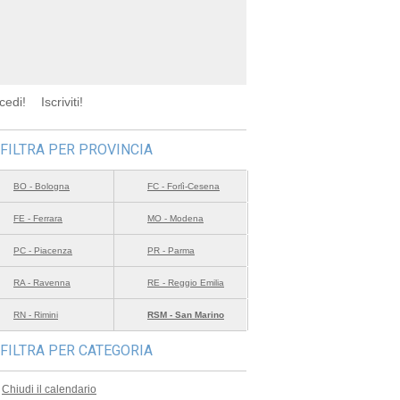
cedi!
Iscriviti!
FILTRA PER PROVINCIA
BO - Bologna
FC - Forlì-Cesena
FE - Ferrara
MO - Modena
PC - Piacenza
PR - Parma
RA - Ravenna
RE - Reggio Emilia
RN - Rimini
RSM - San Marino
FILTRA PER CATEGORIA
Chiudi il calendario