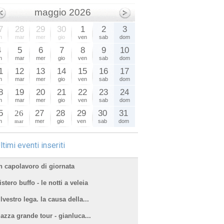
maggio 2026
7
28
29
30
1
2
3
n
mar
mer
gio
ven
sab
dom
4
5
6
7
8
9
10
n
mar
mer
gio
ven
sab
dom
1
12
13
14
15
16
17
n
mar
mer
gio
ven
sab
dom
8
19
20
21
22
23
24
n
mar
mer
gio
ven
sab
dom
5
26
27
28
29
30
31
n
mar
mer
gio
ven
sab
dom
ltimi eventi inseriti
n capolavoro di giornata
stero buffo - le notti a veleia
lvestro lega. la causa della...
iazza grande tour - gianluca...