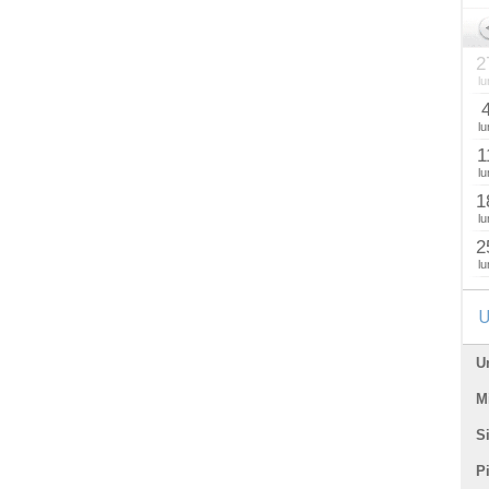
2
lu
lu
1
lu
1
lu
2
lu
U
U
Mi
Si
P