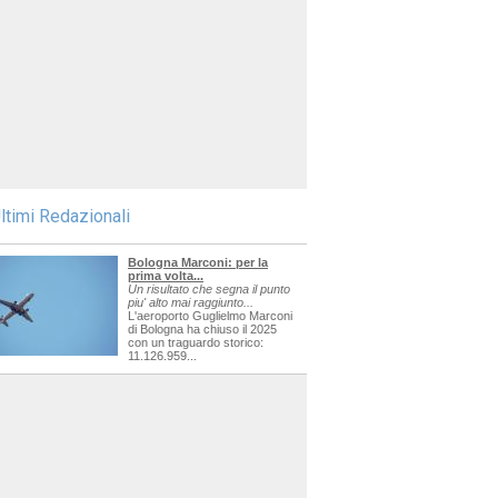
ltimi Redazionali
Bologna Marconi: per la
prima volta...
Un risultato che segna il punto
piu' alto mai raggiunto...
L'aeroporto Guglielmo Marconi
di Bologna ha chiuso il 2025
con un traguardo storico:
11.126.959...