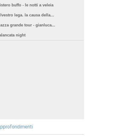
stero buffo - le notti a veleia
lvestro lega. la causa della...
iazza grande tour - gianluca...
alancata night
pprofondimenti