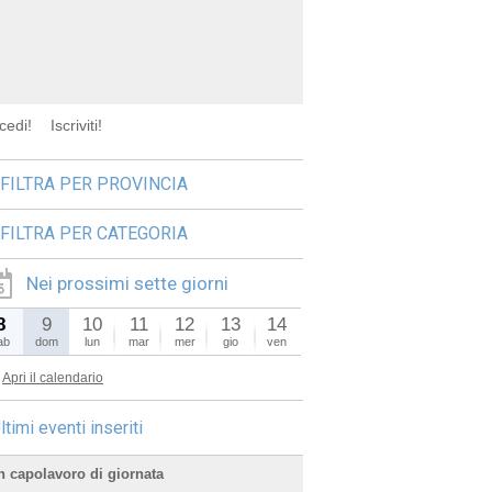
cedi!
Iscriviti!
FILTRA PER PROVINCIA
FILTRA PER CATEGORIA
Nei prossimi sette giorni
8
9
10
11
12
13
14
ab
dom
lun
mar
mer
gio
ven
Apri il calendario
ltimi eventi inseriti
n capolavoro di giornata