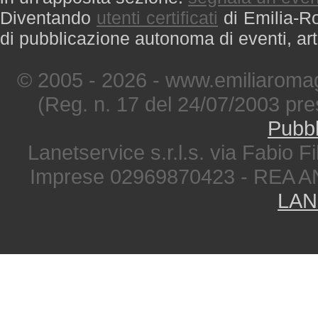
Diventando
utenti certificati
di Emilia-Ro
di pubblicazione autonoma di eventi, art
© 2005 - 2026 - www.emiliaromag
(Reg. n. 17 del 24/07/2003 pre
Pubbl
Lanetservice s.r.l.s. via Fabio Fi
Imprese 02969870423 - REA A
LAN