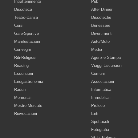
Intrattenimento
Pub
Discoteca
After Dinner
Teatro-Danza
Discoteche
Corsi
Benessere
Gare-Sportive
Divertimenti
Manifestazioni
Auto/Moto
Convegni
Media
Riti-Religiosi
Agenzie Stampa
Reading
Viaggi Escursioni
Escursioni
Comuni
Enogastronomia
Associazioni
Raduni
Informatica
Memoriali
Immobiliari
Mostre-Mercato
Proloco
Rievocazioni
Enti
Spettacoli
Fotografia
Stab. Balneari