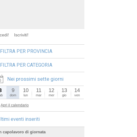
cedi!
Iscriviti!
FILTRA PER PROVINCIA
FILTRA PER CATEGORIA
Nei prossimi sette giorni
8
9
10
11
12
13
14
ab
dom
lun
mar
mer
gio
ven
Apri il calendario
ltimi eventi inseriti
n capolavoro di giornata