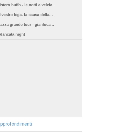
stero buffo - le notti a veleia
lvestro lega. la causa della...
iazza grande tour - gianluca...
alancata night
pprofondimenti