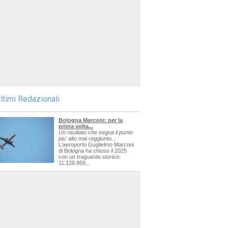
ltimi Redazionali
Bologna Marconi: per la
prima volta...
Un risultato che segna il punto
piu' alto mai raggiunto...
L'aeroporto Guglielmo Marconi
di Bologna ha chiuso il 2025
con un traguardo storico:
11.126.959...