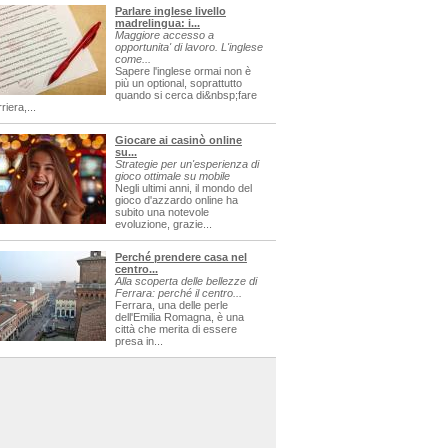
Parlare inglese livello
madrelingua: i...
Maggiore accesso a
opportunita' di lavoro. L'inglese
come...
Sapere l'inglese ormai non è
più un optional, soprattutto
quando si cerca di&nbsp;fare
riera,...
Giocare ai casinò online
su...
Strategie per un'esperienza di
gioco ottimale su mobile
Negli ultimi anni, il mondo del
gioco d'azzardo online ha
subito una notevole
evoluzione, grazie...
Perché prendere casa nel
centro...
Alla scoperta delle bellezze di
Ferrara: perché il centro...
Ferrara, una delle perle
dell'Emilia Romagna, è una
città che merita di essere
presa in...