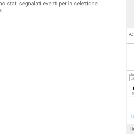
o stati segnalati eventi per la selezione
e.
Ac
g
U
U