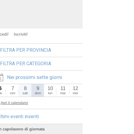
cedi!
Iscriviti!
FILTRA PER PROVINCIA
FILTRA PER CATEGORIA
Nei prossimi sette giorni
6
7
8
9
10
11
12
io
ven
sab
dom
lun
mar
mer
Apri il calendario
ltimi eventi inseriti
n capolavoro di giornata