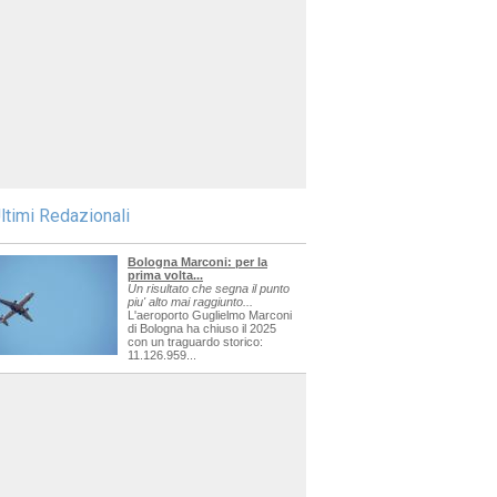
ltimi Redazionali
Bologna Marconi: per la
prima volta...
Un risultato che segna il punto
piu' alto mai raggiunto...
L'aeroporto Guglielmo Marconi
di Bologna ha chiuso il 2025
con un traguardo storico:
11.126.959...