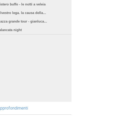
stero buffo - le notti a veleia
lvestro lega. la causa della...
iazza grande tour - gianluca...
alancata night
pprofondimenti