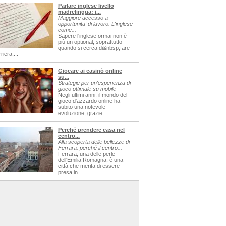
Parlare inglese livello
madrelingua: i...
Maggiore accesso a
opportunita' di lavoro. L'inglese
come...
Sapere l'inglese ormai non è
più un optional, soprattutto
quando si cerca di&nbsp;fare
riera,...
Giocare ai casinò online
su...
Strategie per un'esperienza di
gioco ottimale su mobile
Negli ultimi anni, il mondo del
gioco d'azzardo online ha
subito una notevole
evoluzione, grazie...
Perché prendere casa nel
centro...
Alla scoperta delle bellezze di
Ferrara: perché il centro...
Ferrara, una delle perle
dell'Emilia Romagna, è una
città che merita di essere
presa in...