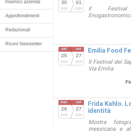
Inserisci azienda
30
01
Il Festiva
2026
2026
Enogastronomich
Approfondimenti
Redazionali
Ricevi Newsletter
set
set
Emilia Food F
25
27
Il Festival dei Sa
2026
2026
Via Emilia
Fi
mar
set
Frida Kahlo. 
28
27
identità
2026
2026
Mostra fotograf
messicana e all