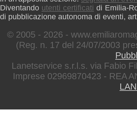
Diventando
utenti certificati
di Emilia-Ro
di pubblicazione autonoma di eventi, art
© 2005 - 2026 - www.emiliaromag
(Reg. n. 17 del 24/07/2003 pre
Pubbl
Lanetservice s.r.l.s. via Fabio Fi
Imprese 02969870423 - REA A
LAN