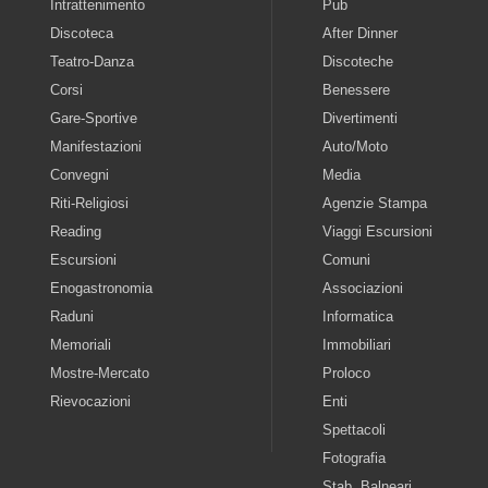
Intrattenimento
Pub
Discoteca
After Dinner
Teatro-Danza
Discoteche
Corsi
Benessere
Gare-Sportive
Divertimenti
Manifestazioni
Auto/Moto
Convegni
Media
Riti-Religiosi
Agenzie Stampa
Reading
Viaggi Escursioni
Escursioni
Comuni
Enogastronomia
Associazioni
Raduni
Informatica
Memoriali
Immobiliari
Mostre-Mercato
Proloco
Rievocazioni
Enti
Spettacoli
Fotografia
Stab. Balneari