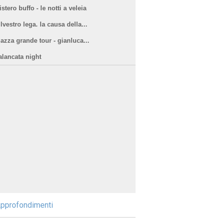
stero buffo - le notti a veleia
lvestro lega. la causa della...
iazza grande tour - gianluca...
alancata night
pprofondimenti