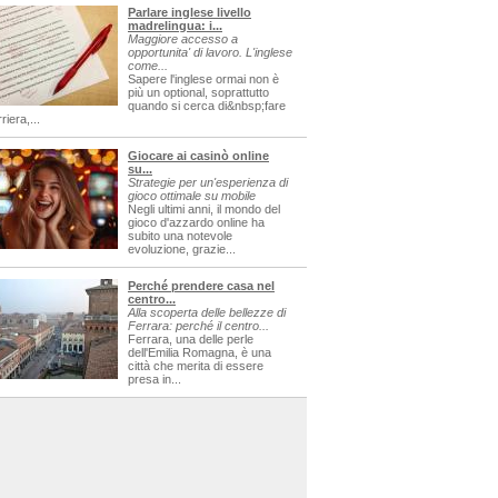
Parlare inglese livello
madrelingua: i...
Maggiore accesso a
opportunita' di lavoro. L'inglese
come...
Sapere l'inglese ormai non è
più un optional, soprattutto
quando si cerca di&nbsp;fare
riera,...
Giocare ai casinò online
su...
Strategie per un'esperienza di
gioco ottimale su mobile
Negli ultimi anni, il mondo del
gioco d'azzardo online ha
subito una notevole
evoluzione, grazie...
Perché prendere casa nel
centro...
Alla scoperta delle bellezze di
Ferrara: perché il centro...
Ferrara, una delle perle
dell'Emilia Romagna, è una
città che merita di essere
presa in...