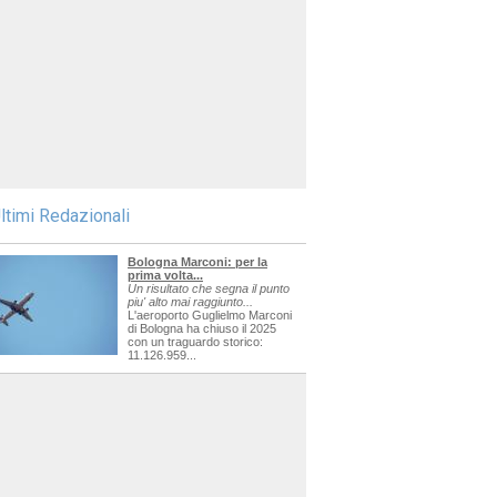
ltimi Redazionali
Bologna Marconi: per la
prima volta...
Un risultato che segna il punto
piu' alto mai raggiunto...
L'aeroporto Guglielmo Marconi
di Bologna ha chiuso il 2025
con un traguardo storico:
11.126.959...