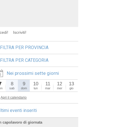
cedi!
Iscriviti!
FILTRA PER PROVINCIA
FILTRA PER CATEGORIA
Nei prossimi sette giorni
7
8
9
10
11
12
13
en
sab
dom
lun
mar
mer
gio
Apri il calendario
ltimi eventi inseriti
n capolavoro di giornata