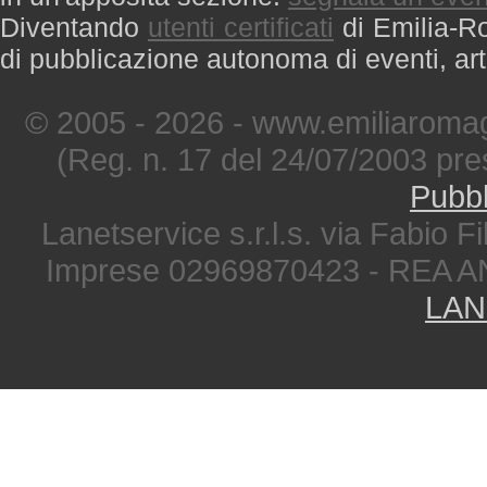
Diventando
utenti certificati
di Emilia-Ro
di pubblicazione autonoma di eventi, art
© 2005 - 2026 - www.emiliaromag
(Reg. n. 17 del 24/07/2003 pre
Pubbl
Lanetservice s.r.l.s. via Fabio Fi
Imprese 02969870423 - REA A
LAN