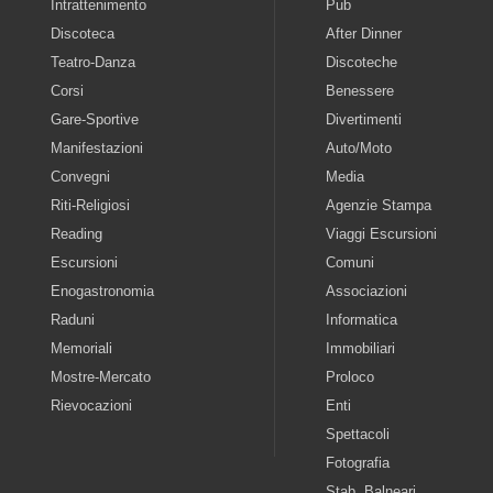
Intrattenimento
Pub
Discoteca
After Dinner
Teatro-Danza
Discoteche
Corsi
Benessere
Gare-Sportive
Divertimenti
Manifestazioni
Auto/Moto
Convegni
Media
Riti-Religiosi
Agenzie Stampa
Reading
Viaggi Escursioni
Escursioni
Comuni
Enogastronomia
Associazioni
Raduni
Informatica
Memoriali
Immobiliari
Mostre-Mercato
Proloco
Rievocazioni
Enti
Spettacoli
Fotografia
Stab. Balneari