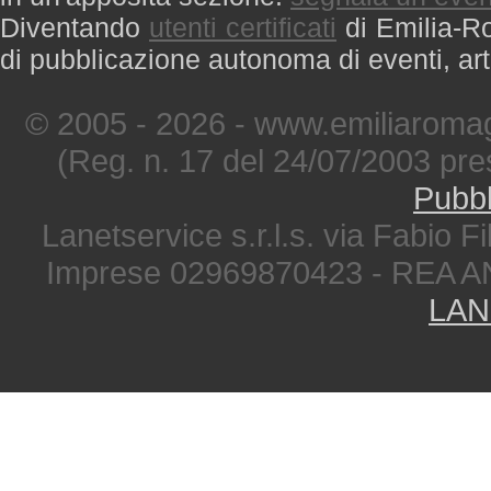
Diventando
utenti certificati
di Emilia-Ro
di pubblicazione autonoma di eventi, art
© 2005 - 2026 - www.emiliaromag
(Reg. n. 17 del 24/07/2003 pre
Pubbl
Lanetservice s.r.l.s. via Fabio Fi
Imprese 02969870423 - REA A
LAN