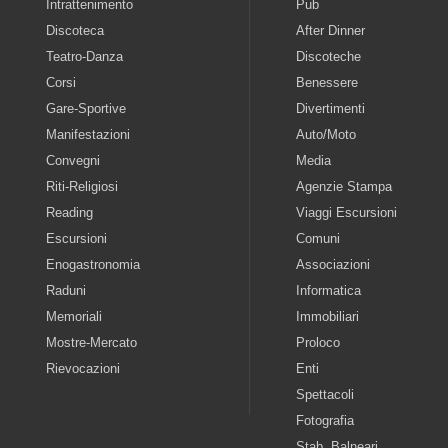
Intrattenimento
Pub
Discoteca
After Dinner
Teatro-Danza
Discoteche
Corsi
Benessere
Gare-Sportive
Divertimenti
Manifestazioni
Auto/Moto
Convegni
Media
Riti-Religiosi
Agenzie Stampa
Reading
Viaggi Escursioni
Escursioni
Comuni
Enogastronomia
Associazioni
Raduni
Informatica
Memoriali
Immobiliari
Mostre-Mercato
Proloco
Rievocazioni
Enti
Spettacoli
Fotografia
Stab. Balneari