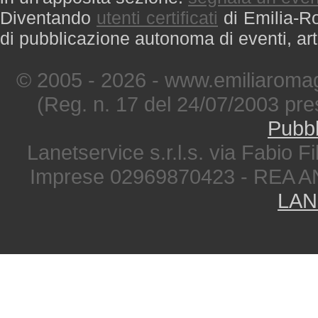
Diventando
utenti certificati
di Emilia-Ro
di pubblicazione autonoma di eventi, art
© 2005 - 2026 - www.emiliaromag
(Reg. n. 17 del 24/07/2003 pre
Pubbl
Lanetservice s.r.l.s. via Fabio Fi
Imprese 02969870423 - REA A
LAN