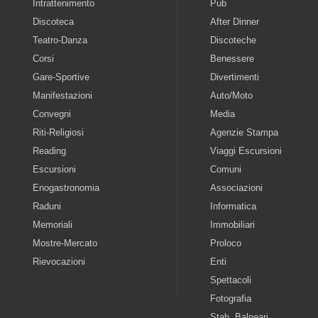
Intrattenimento
Pub
Discoteca
After Dinner
Teatro-Danza
Discoteche
Corsi
Benessere
Gare-Sportive
Divertimenti
Manifestazioni
Auto/Moto
Convegni
Media
Riti-Religiosi
Agenzie Stampa
Reading
Viaggi Escursioni
Escursioni
Comuni
Enogastronomia
Associazioni
Raduni
Informatica
Memoriali
Immobiliari
Mostre-Mercato
Proloco
Rievocazioni
Enti
Spettacoli
Fotografia
Stab. Balneari