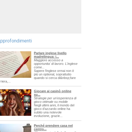
pprofondimenti
Parlare inglese livello
madrelingua: i...
Maggiore accesso a
opportunita' di lavoro. L'inglese
come...
Sapere l'inglese ormai non è
più un optional, soprattutto
quando si cerca di&nbsp;fare
riera,...
Giocare ai casinò online
su...
Strategie per un'esperienza di
gioco ottimale su mobile
Negli ultimi anni, il mondo del
gioco d'azzardo online ha
subito una notevole
evoluzione, grazie...
Perché prendere casa nel
centro...