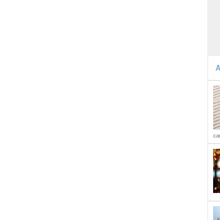
A
car