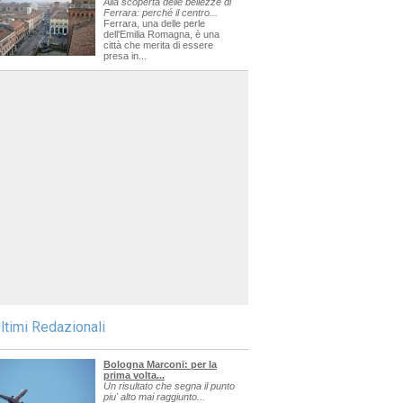
Alla scoperta delle bellezze di
Ferrara: perché il centro...
Ferrara, una delle perle
dell'Emilia Romagna, è una
città che merita di essere
presa in...
ltimi Redazionali
Bologna Marconi: per la
prima volta...
Un risultato che segna il punto
piu' alto mai raggiunto...