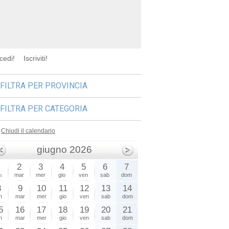
cedi!
Iscriviti!
FILTRA PER PROVINCIA
FILTRA PER CATEGORIA
Chiudi il calendario
giugno 2026
1
2
3
4
5
6
7
n
mar
mer
gio
ven
sab
dom
8
9
10
11
12
13
14
n
mar
mer
gio
ven
sab
dom
5
16
17
18
19
20
21
n
mar
mer
gio
ven
sab
dom