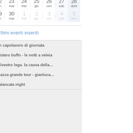
2
23
24
25
26
27
28
n
mar
mer
gio
ven
sab
dom
9
30
1
2
3
4
5
n
mar
mer
gio
ven
sab
dom
ltimi eventi inseriti
n capolavoro di giornata
stero buffo - le notti a veleia
lvestro lega. la causa della...
iazza grande tour - gianluca...
alancata night