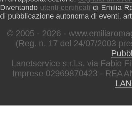
Diventando
utenti certificati
di Emilia-Ro
di pubblicazione autonoma di eventi, art
© 2005 - 2026 - www.emiliaromag
(Reg. n. 17 del 24/07/2003 pre
Pubbl
Lanetservice s.r.l.s. via Fabio Fi
Imprese 02969870423 - REA A
LAN