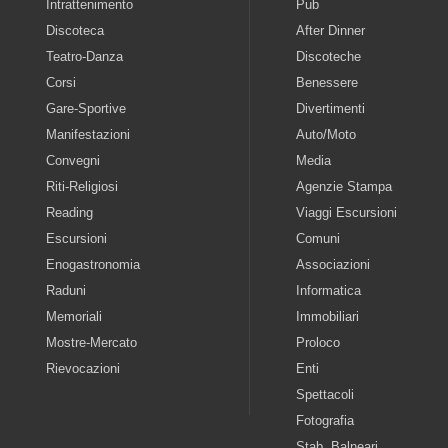
Intrattenimento
Pub
Discoteca
After Dinner
Teatro-Danza
Discoteche
Corsi
Benessere
Gare-Sportive
Divertimenti
Manifestazioni
Auto/Moto
Convegni
Media
Riti-Religiosi
Agenzie Stampa
Reading
Viaggi Escursioni
Escursioni
Comuni
Enogastronomia
Associazioni
Raduni
Informatica
Memoriali
Immobiliari
Mostre-Mercato
Proloco
Rievocazioni
Enti
Spettacoli
Fotografia
Stab. Balneari