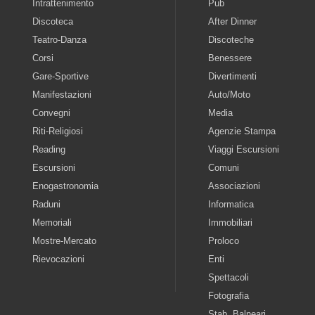
Intrattenimento
Pub
Discoteca
After Dinner
Teatro-Danza
Discoteche
Corsi
Benessere
Gare-Sportive
Divertimenti
Manifestazioni
Auto/Moto
Convegni
Media
Riti-Religiosi
Agenzie Stampa
Reading
Viaggi Escursioni
Escursioni
Comuni
Enogastronomia
Associazioni
Raduni
Informatica
Memoriali
Immobiliari
Mostre-Mercato
Proloco
Rievocazioni
Enti
Spettacoli
Fotografia
Stab. Balneari