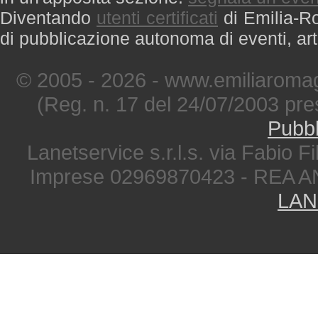
Diventando
utenti certificati
di Emilia-Ro
di pubblicazione autonoma di eventi, art
© 2005 - 2026 - www.emiliaromag
(Reg. n. 17 del 24/07/2003 pre
Pubbl
Lanetservice s.r.l.s. via Fabio Fi
Imprese 02969870423 - REA A
LAN