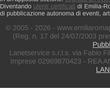
Diventando
utenti certificati
di Emilia-Ro
di pubblicazione autonoma di eventi, art
© 2005 - 2026 - www.emiliaromag
(Reg. n. 17 del 24/07/2003 pre
Pubbl
Lanetservice s.r.l.s. via Fabio Fi
Imprese 02969870423 - REA A
LAN