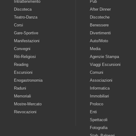
Intrattenimento
Pub
Discoteca
After Dinner
Teatro-Danza
Discoteche
Corsi
Benessere
Gare-Sportive
Divertimenti
Manifestazioni
Auto/Moto
Convegni
Media
Riti-Religiosi
Agenzie Stampa
Reading
Viaggi Escursioni
Escursioni
Comuni
Enogastronomia
Associazioni
Raduni
Informatica
Memoriali
Immobiliari
Mostre-Mercato
Proloco
Rievocazioni
Enti
Spettacoli
Fotografia
Stab. Balneari