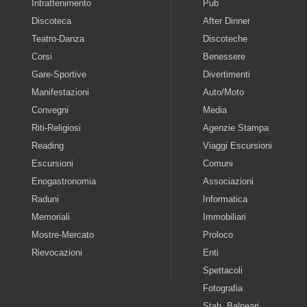
Intrattenimento
Pub
Discoteca
After Dinner
Teatro-Danza
Discoteche
Corsi
Benessere
Gare-Sportive
Divertimenti
Manifestazioni
Auto/Moto
Convegni
Media
Riti-Religiosi
Agenzie Stampa
Reading
Viaggi Escursioni
Escursioni
Comuni
Enogastronomia
Associazioni
Raduni
Informatica
Memoriali
Immobiliari
Mostre-Mercato
Proloco
Rievocazioni
Enti
Spettacoli
Fotografia
Stab. Balneari