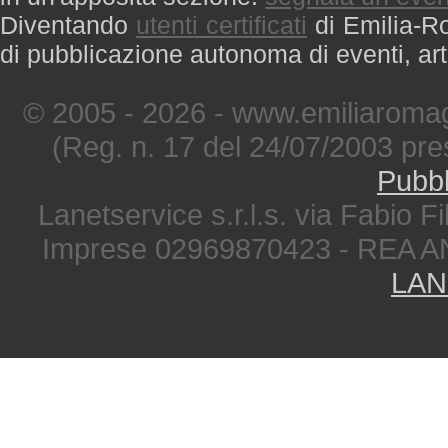
Diventando
utenti certificati
di Emilia-Ro
di pubblicazione autonoma di eventi, art
© 2005 - 2026 - www.emiliaromag
(Reg. n. 17 del 24/07/2003 pre
Pubbl
Lanetservice s.r.l.s. via Fabio Fi
Imprese 02969870423 - REA A
LAN