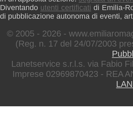
Diventando
utenti certificati
di Emilia-Ro
di pubblicazione autonoma di eventi, art
© 2005 - 2026 - www.emiliaromag
(Reg. n. 17 del 24/07/2003 pre
Pubbl
Lanetservice s.r.l.s. via Fabio Fi
Imprese 02969870423 - REA A
LAN