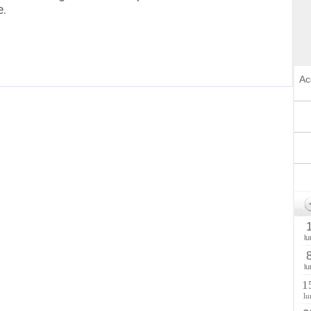
e.
Ac
lu
lu
1
lu