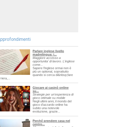
pprofondimenti
Parlare inglese livello
madrelingua: i...
Maggiore accesso a
opportunita' di lavoro. L'inglese
come...
Sapere l'inglese ormai non è
più un optional, soprattutto
quando si cerca di&nbsp;fare
riera,...
Giocare ai casinò online
su...
Strategie per un'esperienza di
gioco ottimale su mobile
Negli ultimi anni, il mondo del
gioco d'azzardo online ha
subito una notevole
evoluzione, grazie...
Perché prendere casa nel
centro...