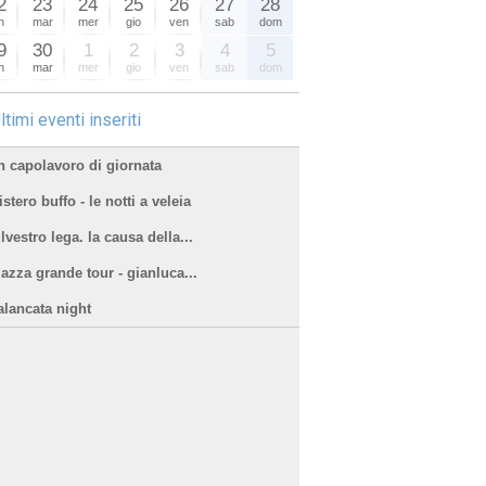
2
23
24
25
26
27
28
n
mar
mer
gio
ven
sab
dom
9
30
1
2
3
4
5
n
mar
mer
gio
ven
sab
dom
ltimi eventi inseriti
n capolavoro di giornata
stero buffo - le notti a veleia
lvestro lega. la causa della...
iazza grande tour - gianluca...
alancata night