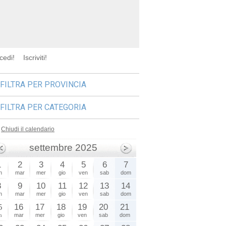
cedi!
Iscriviti!
FILTRA PER PROVINCIA
FILTRA PER CATEGORIA
Chiudi il calendario
settembre 2025
1
2
3
4
5
6
7
n
mar
mer
gio
ven
sab
dom
8
9
10
11
12
13
14
n
mar
mer
gio
ven
sab
dom
5
16
17
18
19
20
21
n
mar
mer
gio
ven
sab
dom