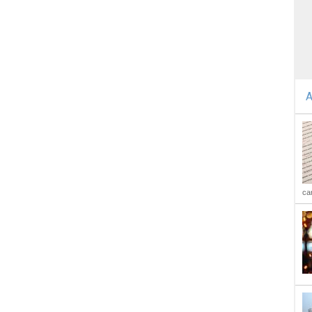
A
car