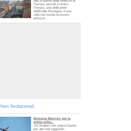
Alla scoperta delle bellezze di
Ferrara: perché il centro...
Ferrara, una delle perle
dell'Emilia Romagna, è una
città che merita di essere
presa in...
ltimi Redazionali
Bologna Marconi: per la
prima volta...
Un risultato che segna il punto
piu' alto mai raggiunto...